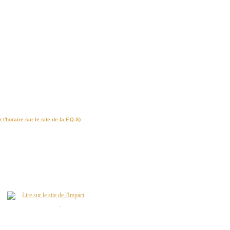
s les réseaux AA au Québec dans les catégories U11 à senior et
et masculines du Québec de calibre AA se rendront au rendez-vous
aputo AA qui se déroulent annuellement lors du week-end de l'Action
r l'horaire sur le site de la F.Q.S)
act de Montréal ont fait le bilan de la saison 2011, dimanche après-midi, à l’aéroport