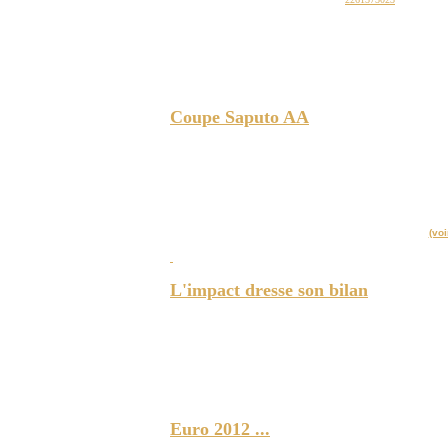
Coupe Saputo AA
CHICOUTIMI - Près de 800 équipes évoluent dan
seulement les 72 meilleurs équipes féminines 
annuel de la Coupe des champions provinciaux S
de grâce
.
(voi
L'impact dresse son bilan
MONTRÉAL – Les joueurs et le personnel technique de l’Imp
Montréal-Trudeau, suiteauretour de l’équipe à Montréal.
Euro 2012 ...