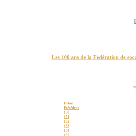
CRACOVIE - Le
tirage des barrages de l'UEFA EURO 2012 a
la phase finale.
Les 100 ans de la Fédération de so
Montréal - Le 12 avril 1911 est née la « Province o
rôle prédominant. Cet homme est devenu plus tard l
est devenu le premier président, de la PQFA et il f
w
Page 159 sur 159
Début
Précédent
150
151
152
153
154
155