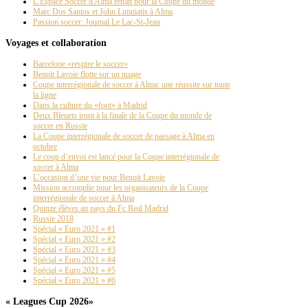
L’Espace Soccer d'Alma renaît pour la Coupe du monde
Marc Dos Santos et John Limniatis à Alma
Passion soccer: Journal Le Lac-St-Jean
Voyages et collaboration
Barcelone «respire le soccer»
Benoit Lavoie flotte sur un nuage
Coupe interrégionale de soccer à Alma: une réussite sur toute
la ligne
Dans la culture du «foot» à Madrid
Deux Bleuets iront à la finale de la Coupe du monde de
soccer en Russie
La Coupe interrégionale de soccer de passage à Alma en
octobre
Le coup d’envoi est lancé pour la Coupe interrégionale de
soccer à Alma
L’occasion d’une vie pour Benoit Lavoie
Mission accomplie pour les organisateurs de la Coupe
interrégionale de soccer à Alma
Quinze élèves au pays du Fc Real Madrid
Russie 2018
Spécial « Euro 2021 » #1
Spécial « Euro 2021 » #2
Spécial « Euro 2021 » #3
Spécial « Euro 2021 » #4
Spécial « Euro 2021 » #5
Spécial « Euro 2021 » #6
« Leagues Cup 2026»