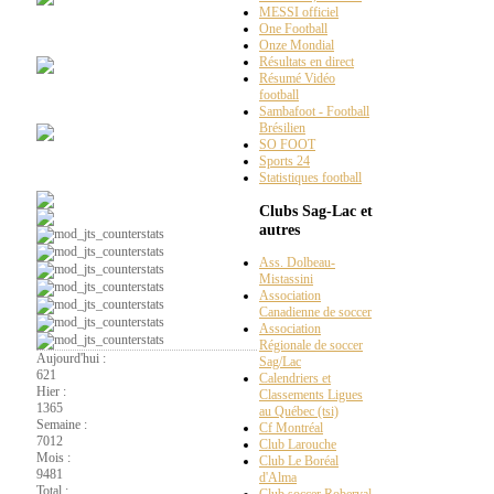
MESSI officiel
One Football
Chroniques
radio web
Onze Mondial
Résultats en direct
Résumé Vidéo
football
Ça
parle foot au Lac
Sambafoot - Football
Brésilien
SO FOOT
Sports 24
Soccer
intérieur
Statistiques football
Clubs Sag-Lac et
autres
Ass. Dolbeau-
Mistassini
Association
Canadienne de soccer
Association
Régionale de soccer
Aujourd'hui :
Sag/Lac
621
Calendriers et
Hier :
Classements Ligues
1365
au Québec (tsi)
Semaine :
Cf Montréal
7012
Club Larouche
Mois :
Club Le Boréal
9481
d'Alma
Total :