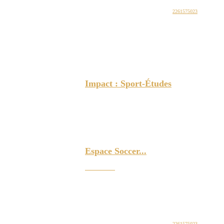
ESPACE SOCCER
# d'entreprises: NEQ:
2261575023
Impact : Sport-Études
MONTRÉAL - Le programme Sport-Études est la première éta
devenir un professionnel du soccer au Québec. Près de 70 je
représentant une seule organisation : l’Impact de Montréal.
Espace Soccer...
Le site
Espace Soccer
pour la culture foot dans la région 
ESPACE SOCCER
# d'entreprises: NEQ:
2261575023