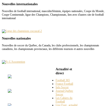
Nouvelles internationales
Nouvelles de football international, masculin/féminin, équipes nationales, Coupe du Monde,
Coupe Continentale, ligue des Champions, Championnats, lien avec d'autres site de football
international
Nouvelles nationales
Nouvelles de soccer du Québec, du Canada, les clubs professionnels, les championnats
canadiens, les championnats provinciaux, les différents tournois et autres nouvelles
Club
Espace Soccer
Actualité et
direct
Football 365
La
#10
France Football
Info Soccer
Journal Québec
Soccer
Maillots
Vintages
Les Cahiers du
Football
Live Foot , actualité