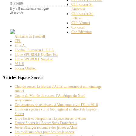
Club soccer Roberval
3432669
Club soccer St-
Il y a 8 utilisateurs en ligne
Ambroise
-
8 invités
Club soccer St-
Félicien
La
Page PT
Club Venturi
Concacaf
Confédération
Africaine de Football
CPL
F.I.F.A.
Football Européen U.E.F.A
Ligue SPORDLE Québec-Est
Ligue SPORDLE Sag-Lac
M.L.S
Soccer Québec
Articles Espace Soccer
Club de soccer Le Boréal d'Alma: un tournoi et un hommage
annuel
Coupe du Monde de soccer: l’Amérique du Nord
sélectionnée
Des amateurs se réunissent à Alma pour vivre l'Euro 2016
Émission spéciale sur le foot régional en direct de Espace-
Soccer
Entre fierté et déception à l’Espace soccer d’Alma
Espace Soccer à « Soccer Sans Frontières »
Josée Bélanger rencontre des jeunes à Alma
Les meilleurs hôtes pour écouter le soccer