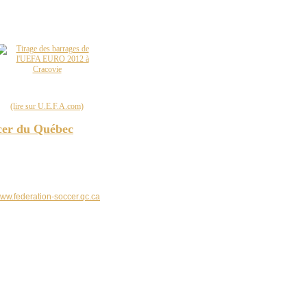
ura lieu le jeudi 13 octobre à Cracovie, avec à la clé les quatre derniers billets pour
(lire sur U.E.F.A.com)
ccer du Québec
f Quebec Football – Association (PQFA) » C’est Frank Calder qui y a joué un
e premier président de la Ligue nationale de hockey. Frederick Albert Barter
ut aussi un fondateur de l'Association canadienne de soccer en 1912. ....
ww.federation-soccer.qc.ca