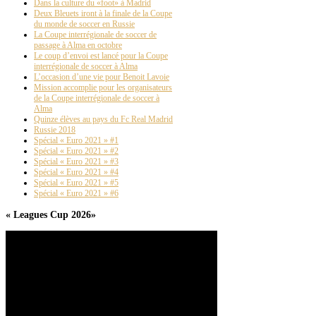
Dans la culture du «foot» à Madrid
Deux Bleuets iront à la finale de la Coupe
du monde de soccer en Russie
La Coupe interrégionale de soccer de
passage à Alma en octobre
Le coup d’envoi est lancé pour la Coupe
interrégionale de soccer à Alma
L’occasion d’une vie pour Benoit Lavoie
Mission accomplie pour les organisateurs
de la Coupe interrégionale de soccer à
Alma
Quinze élèves au pays du Fc Real Madrid
Russie 2018
Spécial « Euro 2021 » #1
Spécial « Euro 2021 » #2
Spécial « Euro 2021 » #3
Spécial « Euro 2021 » #4
Spécial « Euro 2021 » #5
Spécial « Euro 2021 » #6
« Leagues Cup 2026»