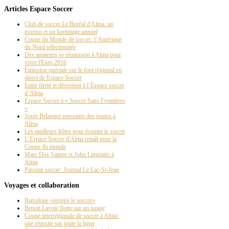
Articles Espace Soccer
Club de soccer Le Boréal d'Alma: un
tournoi et un hommage annuel
Coupe du Monde de soccer: l’Amérique
du Nord sélectionnée
Des amateurs se réunissent à Alma pour
vivre l'Euro 2016
Émission spéciale sur le foot régional en
direct de Espace-Soccer
Entre fierté et déception à l’Espace soccer
d’Alma
Espace Soccer à « Soccer Sans Frontières
»
Josée Bélanger rencontre des jeunes à
Alma
Les meilleurs hôtes pour écouter le soccer
L’Espace Soccer d'Alma renaît pour la
Coupe du monde
Marc Dos Santos et John Limniatis à
Alma
Passion soccer: Journal Le Lac-St-Jean
Voyages et collaboration
Barcelone «respire le soccer»
Benoit Lavoie flotte sur un nuage
Coupe interrégionale de soccer à Alma:
une réussite sur toute la ligne