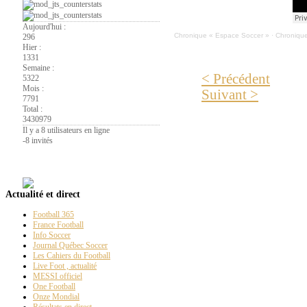
Aujourd'hui :
Chronique « Espace Soccer »
·
Chronique 
296
Hier :
1331
Semaine :
< Précédent
5322
Mois :
Suivant >
7791
Total :
3430979
Il y a 8 utilisateurs en ligne
-
8 invités
La
Page PT
Actualité et direct
Football 365
France Football
Info Soccer
Journal Québec Soccer
Les Cahiers du Football
Live Foot , actualité
MESSI officiel
One Football
Onze Mondial
Résultats en direct