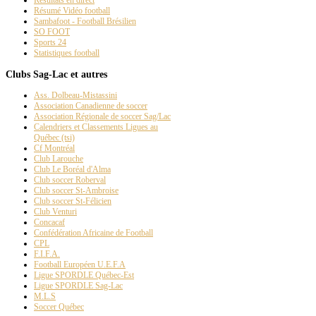
Résumé Vidéo football
Sambafoot - Football Brésilien
SO FOOT
Sports 24
Statistiques football
Clubs Sag-Lac et autres
Ass. Dolbeau-Mistassini
Association Canadienne de soccer
Association Régionale de soccer Sag/Lac
Calendriers et Classements Ligues au
Québec (tsi)
Cf Montréal
Club Larouche
Club Le Boréal d'Alma
Club soccer Roberval
Club soccer St-Ambroise
Club soccer St-Félicien
Club Venturi
Concacaf
Confédération Africaine de Football
CPL
F.I.F.A.
Football Européen U.E.F.A
Ligue SPORDLE Québec-Est
Ligue SPORDLE Sag-Lac
M.L.S
Soccer Québec