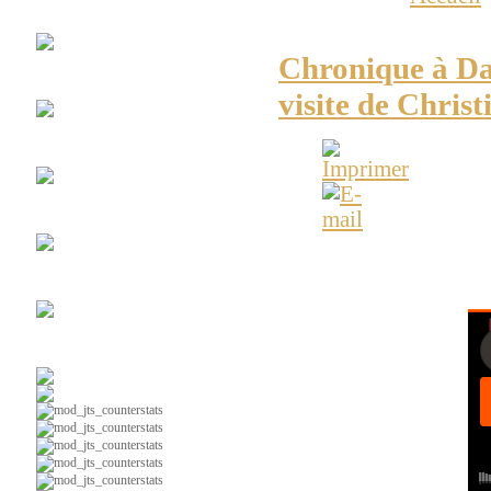
Club
Espace Soccer
Bilan Cf Montréal et vi
Chronique à Dan
La
#10
visite de Christ
Maillots
Vintages
Chroniques
radio web
ESPACE - SOCCER - Bil
Ça
parle foot au Lac
tournée d'adieu avec l
Soccer
intérieur