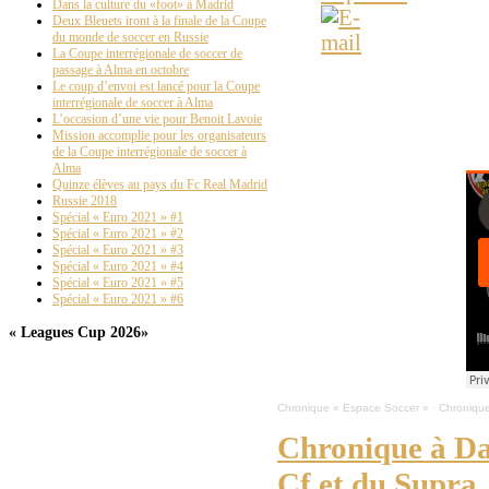
Dans la culture du «foot» à Madrid
Deux Bleuets iront à la finale de la Coupe
du monde de soccer en Russie
La Coupe interrégionale de soccer de
passage à Alma en octobre
ESPACE-SOCCER - Résul
Le coup d’envoi est lancé pour la Coupe
Sag-Lac en Ligue 3, e
interrégionale de soccer à Alma
L’occasion d’une vie pour Benoit Lavoie
Mission accomplie pour les organisateurs
de la Coupe interrégionale de soccer à
Alma
Quinze élèves au pays du Fc Real Madrid
Russie 2018
Spécial « Euro 2021 » #1
Spécial « Euro 2021 » #2
Spécial « Euro 2021 » #3
Spécial « Euro 2021 » #4
Spécial « Euro 2021 » #5
Spécial « Euro 2021 » #6
« Leagues Cup 2026»
Chronique « Espace Soccer »
·
Chronique
Chronique à Dan
Cf et du Supra.