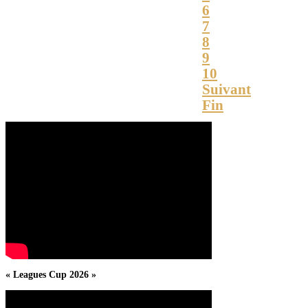
6
7
8
9
10
Suivant
Fin
« Leagues Cup 2026 »