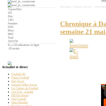
Chronique « Espace Soccer »
·
Chronique
Aujourd'hui :
202
Hier :
1365
Chronique à Dan
Semaine :
6595
semaine 21 mai
Mois :
9065
Total :
3432250
Il y a 20 utilisateurs en ligne
-
20 invités
La
Page PT
ESPACE-SOCCER - Ré
Actualité et direct
Équipe de la région en
Football 365
France Football
Info Soccer
Journal Québec Soccer
Les Cahiers du Football
Live Foot , actualité
MESSI officiel
One Football
Onze Mondial
Résultats en direct