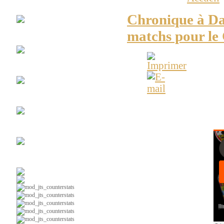
Club
Espace Soccer
Chronique à Dan
matchs pour le
La
#10
Maillots
Vintages
Chroniques
radio web
ESPACE-SOCCER - Tour 
Sag-Lac en Ligue 3 e
Ça
parle foot au Lac
Soccer
intérieur