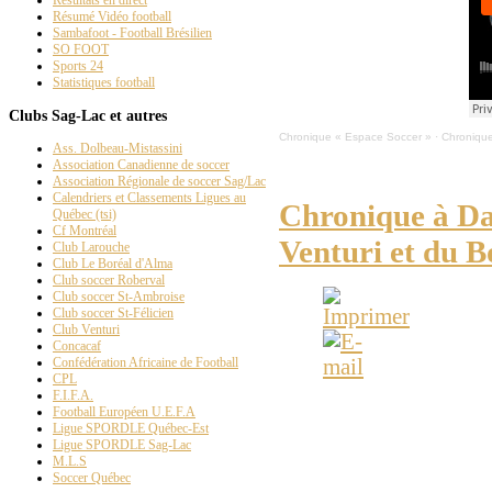
Résumé Vidéo football
Sambafoot - Football Brésilien
SO FOOT
Sports 24
Statistiques football
Clubs Sag-Lac et autres
Chronique « Espace Soccer »
·
Chronique
Ass. Dolbeau-Mistassini
Association Canadienne de soccer
Association Régionale de soccer Sag/Lac
Calendriers et Classements Ligues au
Chronique à Dan
Québec (tsi)
Cf Montréal
Venturi et du B
Club Larouche
Club Le Boréal d'Alma
Club soccer Roberval
Club soccer St-Ambroise
Club soccer St-Félicien
Club Venturi
Concacaf
Confédération Africaine de Football
CPL
F.I.F.A.
ESPACE-SOCCER - Arse
Football Européen U.E.F.A
en Europe. Résultats d
Ligue SPORDLE Québec-Est
Ligue SPORDLE Sag-Lac
du Supra du Québec.
M.L.S
Soccer Québec