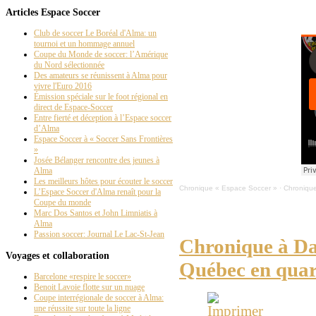
Articles Espace Soccer
Club de soccer Le Boréal d'Alma: un
tournoi et un hommage annuel
Coupe du Monde de soccer: l’Amérique
du Nord sélectionnée
Des amateurs se réunissent à Alma pour
vivre l'Euro 2016
Émission spéciale sur le foot régional en
direct de Espace-Soccer
Entre fierté et déception à l’Espace soccer
d’Alma
Espace Soccer à « Soccer Sans Frontières
»
Josée Bélanger rencontre des jeunes à
Alma
Les meilleurs hôtes pour écouter le soccer
Chronique « Espace Soccer »
·
Chronique
L’Espace Soccer d'Alma renaît pour la
Coupe du monde
Marc Dos Santos et John Limniatis à
Alma
Passion soccer: Journal Le Lac-St-Jean
Chronique à Dan
Voyages et collaboration
Québec en quart
Barcelone «respire le soccer»
Benoit Lavoie flotte sur un nuage
Coupe interrégionale de soccer à Alma:
une réussite sur toute la ligne