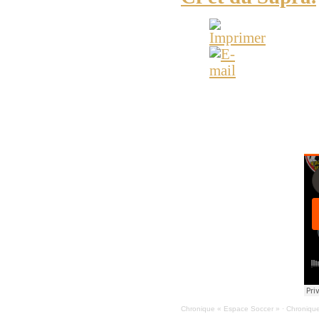
ESPACE-SOCCER - Matc
et de l'équipe U16 ma
Chronique « Espace Soccer »
·
Chronique