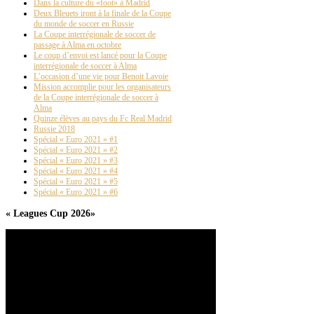
Dans la culture du «foot» à Madrid
Deux Bleuets iront à la finale de la Coupe
du monde de soccer en Russie
La Coupe interrégionale de soccer de
passage à Alma en octobre
Le coup d’envoi est lancé pour la Coupe
interrégionale de soccer à Alma
L’occasion d’une vie pour Benoit Lavoie
Mission accomplie pour les organisateurs
de la Coupe interrégionale de soccer à
Alma
Quinze élèves au pays du Fc Real Madrid
Russie 2018
Spécial « Euro 2021 » #1
Spécial « Euro 2021 » #2
Spécial « Euro 2021 » #3
Spécial « Euro 2021 » #4
Spécial « Euro 2021 » #5
Spécial « Euro 2021 » #6
« Leagues Cup 2026»