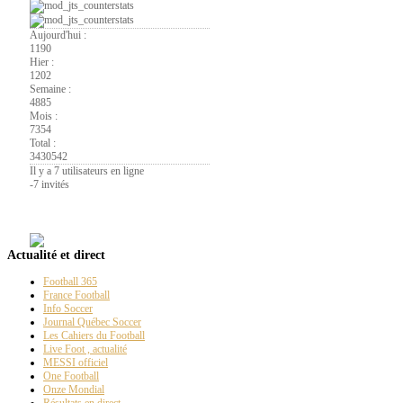
Aujourd'hui :
1190
Hier :
1202
Semaine :
4885
Mois :
7354
Total :
3430542
Il y a 7 utilisateurs en ligne
-
7 invités
La
Page PT
Actualité et direct
Football 365
France Football
Info Soccer
Journal Québec Soccer
Les Cahiers du Football
Live Foot , actualité
MESSI officiel
One Football
Onze Mondial
Résultats en direct