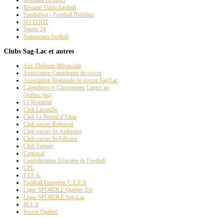
Résumé Vidéo football
Sambafoot - Football Brésilien
SO FOOT
Sports 24
Statistiques football
Clubs Sag-Lac et autres
Ass. Dolbeau-Mistassini
Association Canadienne de soccer
Association Régionale de soccer Sag/Lac
Calendriers et Classements Ligues au
Québec (tsi)
Cf Montréal
Club Larouche
Club Le Boréal d'Alma
Club soccer Roberval
Club soccer St-Ambroise
Club soccer St-Félicien
Club Venturi
Concacaf
Confédération Africaine de Football
CPL
F.I.F.A.
Football Européen U.E.F.A
Ligue SPORDLE Québec-Est
Ligue SPORDLE Sag-Lac
M.L.S
Soccer Québec