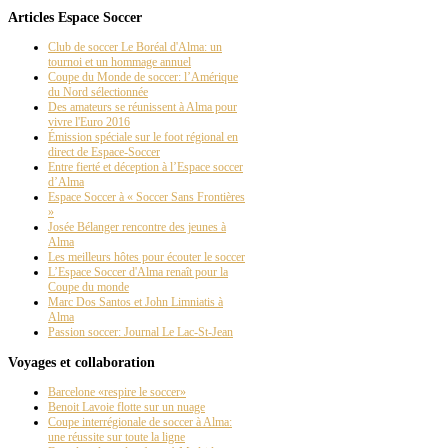
Articles Espace Soccer
Club de soccer Le Boréal d'Alma: un
tournoi et un hommage annuel
Coupe du Monde de soccer: l’Amérique
du Nord sélectionnée
Des amateurs se réunissent à Alma pour
vivre l'Euro 2016
Émission spéciale sur le foot régional en
direct de Espace-Soccer
Entre fierté et déception à l’Espace soccer
d’Alma
Espace Soccer à « Soccer Sans Frontières
»
Josée Bélanger rencontre des jeunes à
Alma
Les meilleurs hôtes pour écouter le soccer
L’Espace Soccer d'Alma renaît pour la
Coupe du monde
Marc Dos Santos et John Limniatis à
Alma
Passion soccer: Journal Le Lac-St-Jean
Voyages et collaboration
Barcelone «respire le soccer»
Benoit Lavoie flotte sur un nuage
Coupe interrégionale de soccer à Alma:
une réussite sur toute la ligne