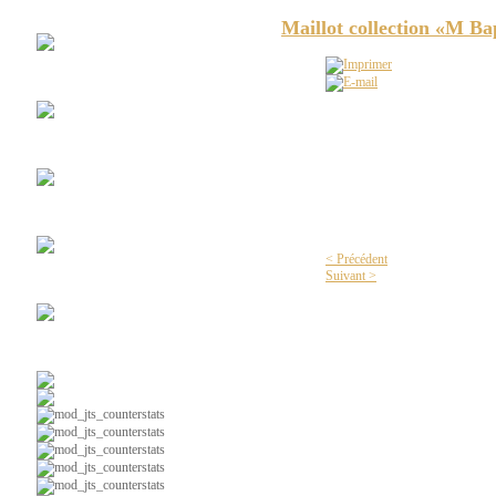
Club
Espace Soccer
Maillot collection «M Bap
La
#10
ESPACE-SOCCER - Maillot collection F
Maillots
Vintages
Chroniques
radio web
< Précédent
Suivant >
Ça
parle foot au Lac
Soccer
intérieur