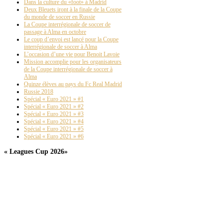
Dans la culture du «foot» à Madrid
Deux Bleuets iront à la finale de la Coupe
Finale Ligue de
du monde de soccer en Russie
La Coupe interrégionale de soccer de
passage à Alma en octobre
Le coup d’envoi est lancé pour la Coupe
interrégionale de soccer à Alma
L’occasion d’une vie pour Benoit Lavoie
Mission accomplie pour les organisateurs
de la Coupe interrégionale de soccer à
Alma
Quinze élèves au pays du Fc Real Madrid
Russie 2018
Spécial « Euro 2021 » #1
Spécial « Euro 2021 » #2
Spécial « Euro 2021 » #3
Spécial « Euro 2021 » #4
Spécial « Euro 2021 » #5
Spécial « Euro 2021 » #6
« Leagues Cup 2026»