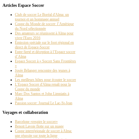
Articles Espace Soccer
Coupe d'Afrique 
Club de soccer Le Boréal d'Alma: un
tournoi et un hommage annuel
Coupe du Monde de soccer: l’Amérique
du Nord sélectionnée
Des amateurs se réunissent à Alma pour
vivre l'Euro 2016
Émission spéciale sur le foot régional en
direct de Espace-Soccer
Entre fierté et déception à l’Espace soccer
d’Alma
Espace Soccer à « Soccer Sans Frontières
»
Josée Bélanger rencontre des jeunes à
Alma
Les meilleurs hôtes pour écouter le soccer
La Ligue du Pub 
L’Espace Soccer d'Alma renaît pour la
Coupe du monde
Marc Dos Santos et John Limniatis à
Alma
Passion soccer: Journal Le Lac-St-Jean
Voyages et collaboration
Barcelone «respire le soccer»
Benoit Lavoie flotte sur un nuage
Coupe interrégionale de soccer à Alma:
une réussite sur toute la ligne