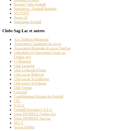
Résumé Vidéo football
Sambafoot - Football Brésilien
SO FOOT
Sports 24
Statistiques football
En vente à la 
Clubs Sag-Lac et autres
Ass. Dolbeau-Mistassini
Association Canadienne de soccer
Association Régionale de soccer Sag/Lac
Calendriers et Classements Ligues au
1
Québec (tsi)
Cf Montréal
Club Larouche
Club Le Boréal d'Alma
Club soccer Roberval
Club soccer St-Ambroise
Club soccer St-Félicien
Club Venturi
Concacaf
Confédération Africaine de Football
CPL
F.I.F.A.
Football Européen U.E.F.A
Ligue SPORDLE Québec-Est
Amb
Ligue SPORDLE Sag-Lac
M.L.S
Soccer Québec