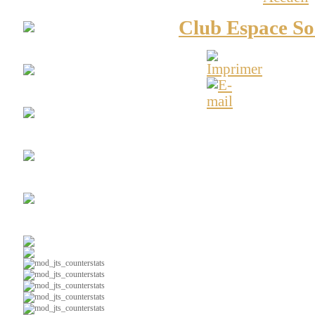
Club
Espace Soccer
Club Espace So
La
#10
Maillots
Vintages
Espace-Soccer -
Le Cl
Chroniques
radio web
Ça
parle foot au Lac
ESPACE - SOCCER
Soccer
intérieur
Calendrier 