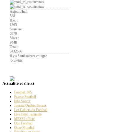
Aujourd'hui :
588
Hier :
1365
Semaine :
6979
Mois :
9448
Total :
3432636
Il y a 5 utilisateurs en ligne
-
5 invités
La
Page PT
La cannette #10 
Actualité et direct
déguster sur pla
Football 365
France Football
Info Soccer
585 Rue Collard, A
Journal Québec Soccer
Les Cahiers du Football
Live Foot , actualité
MESSI officiel
One Football
Pour passer une
Onze Mondial
Résultats en direct